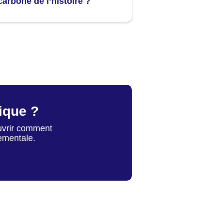
carboné de l’histoire ?
gique ?
ouvrir comment
ementale.